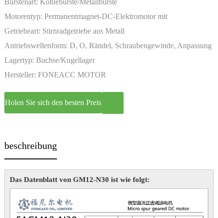
Bürstenart:
Kohlebürste/Metallbürste
Motorentyp:
Permanentmagnet-DC-Elektromotor mit
Miniaturgetriebe
Getriebeart:
Stirnradgetriebe aus Metall
Antriebswellenform:
D, O, Rändel, Schraubengewinde, Anpassung
Lagertyp:
Buchse/Kugellager
Hersteller:
FONEACC MOTOR
Holen Sie sich den besten Preis
beschreibung
Das Datenblatt von GM12-N30 ist wie folgt: