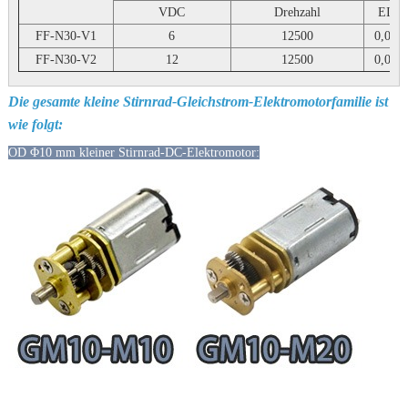
VDC
Drehzahl
EIN
FF-N30-V1
6
12500
0,025
FF-N30-V2
12
12500
0,012
Die gesamte kleine Stirnrad-Gleichstrom-Elektromotorfamilie ist
wie folgt:
OD Φ10 mm kleiner Stirnrad-DC-Elektromotor: