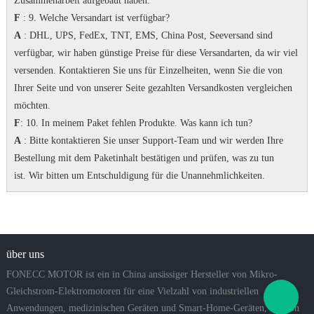
Zusammenarbeit aufgebaut haben.
F
: 9. Welche Versandart ist verfügbar?
A
: DHL, UPS, FedEx, TNT, EMS, China Post, Seeversand sind
verfügbar, wir haben günstige Preise für diese Versandarten, da wir viel
versenden.
Kontaktieren Sie uns für Einzelheiten, wenn Sie die von
Ihrer Seite und von unserer Seite gezahlten Versandkosten vergleichen
möchten.
F
: 10. In meinem Paket fehlen Produkte.
Was kann ich tun?
A
: Bitte kontaktieren Sie unser Support-Team und wir werden Ihre
Bestellung mit dem Paketinhalt bestätigen und prüfen, was zu tun
ist.
Wir bitten um Entschuldigung für die Unannehmlichkeiten.
über uns
FONECC MOTOR ist ein in China ansässiger Hersteller von Mikro-
Gleichstrom-Elektromotoren für eine Vielzahl von industriellen
Anwendungen, medizinischen Geräten und Smart-Home-Geräten, die von