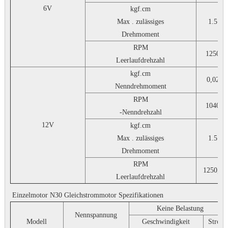
6V
kgf.cm
Max . zulässiges
1.5
Drehmoment
RPM
1250
Leerlaufdrehzahl
kgf.cm
0,02
Nenndrehmoment
RPM
1040
-Nenndrehzahl
12V
kgf.cm
Max . zulässiges
1.5
Drehmoment
RPM
1250,0
Leerlaufdrehzahl
Einzelmotor N30 Gleichstrommotor Spezifikationen
Keine Belastung
Nennspannung
Modell
Geschwindigkeit
Strom