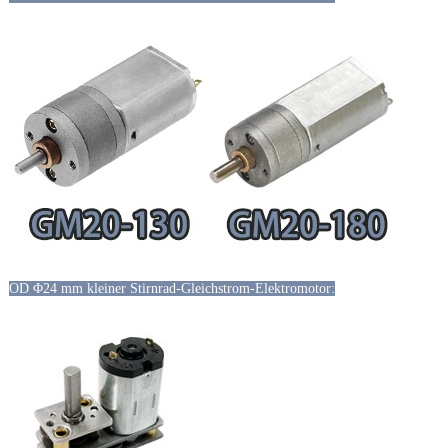
OD Φ24 mm kleiner Stirnrad-Gleichstrom-Elektromotor: