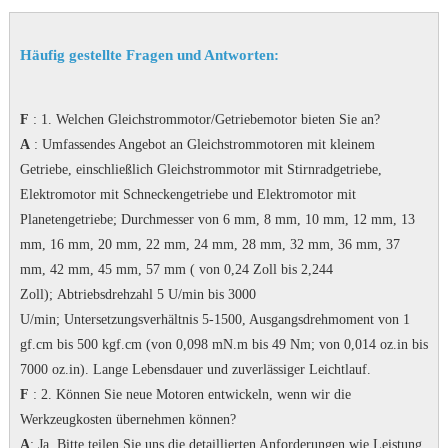
Häufig gestellte Fragen und Antworten:
F
: 1. Welchen Gleichstrommotor/Getriebemotor bieten Sie an?
A
: Umfassendes Angebot an Gleichstrommotoren mit kleinem
Getriebe, einschließlich Gleichstrommotor mit Stirnradgetriebe,
Elektromotor mit Schneckengetriebe und Elektromotor mit
Planetengetriebe;
Durchmesser von 6 mm, 8 mm, 10 mm, 12 mm, 13
mm, 16 mm, 20 mm, 22 mm, 24 mm, 28 mm, 32 mm, 36 mm, 37
mm, 42 mm, 45 mm, 57 mm ( von 0,24 Zoll bis 2,244
Zoll);
Abtriebsdrehzahl 5 U/min bis 3000
U/min;
Untersetzungsverhältnis 5-1500, Ausgangsdrehmoment von 1
gf.cm bis 500 kgf.cm (von 0,098 mN.m bis 49 Nm; von 0,014 oz.in bis
7000 oz.in).
Lange Lebensdauer und zuverlässiger Leichtlauf.
F
: 2. Können Sie neue Motoren entwickeln, wenn wir die
Werkzeugkosten übernehmen können?
A
: Ja.
Bitte teilen Sie uns die detaillierten Anforderungen wie Leistung,