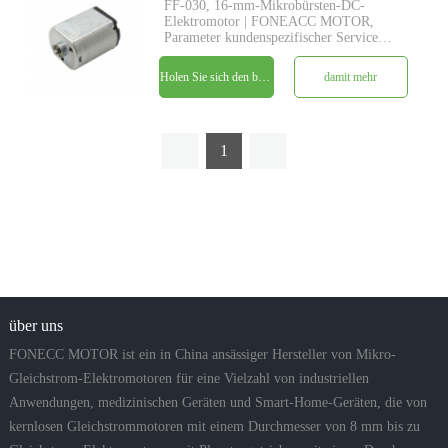
FF-030, 16-mm-Mikrobürsten-DC-
Elektromotor | FONEACC MOTOR,
Parameter kundenspezifischer Service
verfügbar.
Holen Sie sich den besten Preis
damit mehr
1
über uns
FONECC MOTOR ist ein in China ansässiger Hersteller von Mikro-
Gleichstrom-Elektromotoren für eine Vielzahl von industriellen
Anwendungen, medizinischen Geräten und Smart-Home-Geräten, die von
kernlosen Gleichstrommotoren mit einem Durchmesser von 8 mm bis zu