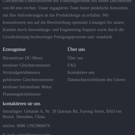
Gleichstrom-Elektromotoren mit Planetengetrieben mit einem Durchmesser
von 60 mm reichen. Unser engagiertes Team bietet pünktliche Antworten,
um Ihre Anforderungen an das Produktdesign zu erfüllen. Wir
konzentrieren uns auf die Bereitstellung optimaler Lösungen für unsere
Kunden durch Anwendungs- und Engineering-Support sowie durch die
Gewährleistung hochwertiger Fertigungsprozesse und -standards.
Erzeugnisse
Über uns
Bürstenloser DC-Motor
Über uns
kernloser Gleichstrommotor
FAQ
Stirnradgetriebemotor
Kontaktiere uns
gebürsteter Gleichstrommotor
Datenschutzrichtlinien des Unternehmens
kernloser bürstenloser Motor
Planetengetriebemotor
kontaktieren sie uns
hinzufügen: Gebäude A, Nr. 58 Qiaonan Rd, Fuyong Street, BAO ein
Bezirk. Shenzhen, China.
telefon: 0086-13923860676
E-mail:
sales@foneacc.com