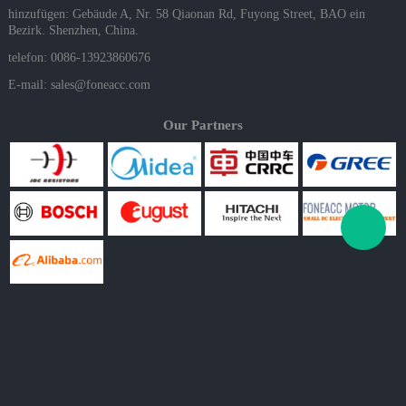
hinzufügen: Gebäude A, Nr. 58 Qiaonan Rd, Fuyong Street, BAO ein
Bezirk. Shenzhen, China.
telefon: 0086-13923860676
E-mail:
sales@foneacc.com
Our Partners