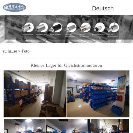
Deutsch
zu hause
>
Foto
Kleines Lager für Gleichstrommotoren