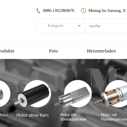
0086-13923860676
Montag bis Samstag, 8:
Kategorie
Kategorie
Bürstenloser DC-Motor
rodukte
Foto
Herunterladen
kernloser Gleichstrommotor
Stirnradgetriebemotor
gebürsteter Gleichstrommotor
kernloser bürstenloser Motor
Planetengetriebemotor
Kunststoff-Getriebemotor
Schneckengetriebemotor