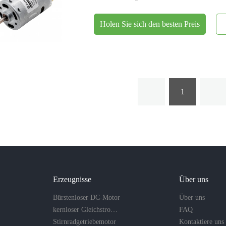
Holen Sie sich den besten Preis
1
Erzeugnisse
Über uns
Bürstenloser DC-Motor
Über uns
kernloser Gleichstrommotor
FAQ
Stirnradgetriebemotor
Kontaktiere uns