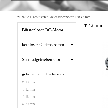
zu hause
>
gebürsteter Gleichstrommotor
>
Φ 42 mm
Φ 42 mm
Bürstenloser DC-Motor
kernloser Gleichstrommotor
Stirnradgetriebemotor
gebürsteter Gleichstrommotor
Φ 10 mm
Φ 12 mm
Φ 16 mm
Φ 20 mm