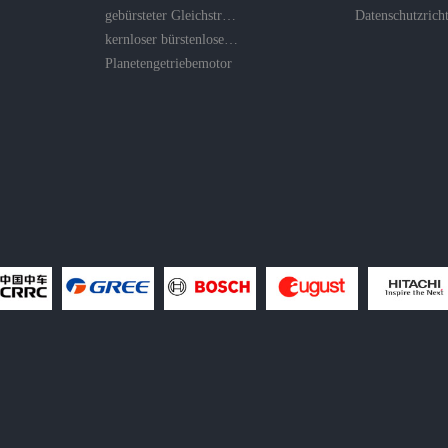
gebürsteter Gleichstrommotor
kernloser bürstenloser Motor
Planetengetriebemotor