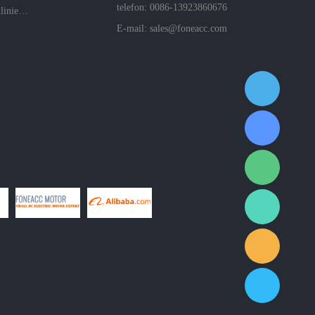
telefon: 0086-13923860676
Datenschutzrichtlinien des Unternehmens
E-mail:
sales@foneacc.com