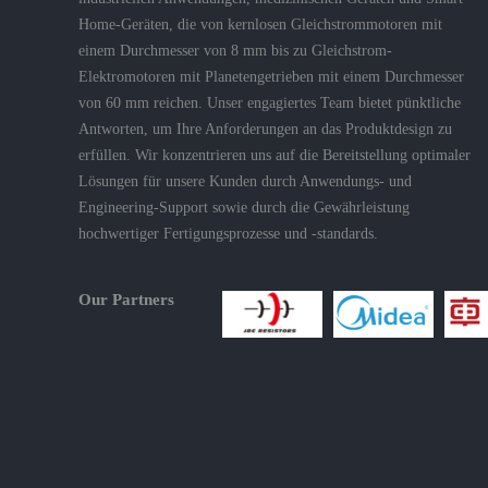
Home-Geräten, die von kernlosen Gleichstrommotoren mit
einem Durchmesser von 8 mm bis zu Gleichstrom-
Elektromotoren mit Planetengetrieben mit einem Durchmesser
von 60 mm reichen. Unser engagiertes Team bietet pünktliche
Antworten, um Ihre Anforderungen an das Produktdesign zu
erfüllen. Wir konzentrieren uns auf die Bereitstellung optimaler
Lösungen für unsere Kunden durch Anwendungs- und
Engineering-Support sowie durch die Gewährleistung
hochwertiger Fertigungsprozesse und -standards.
Our Partners