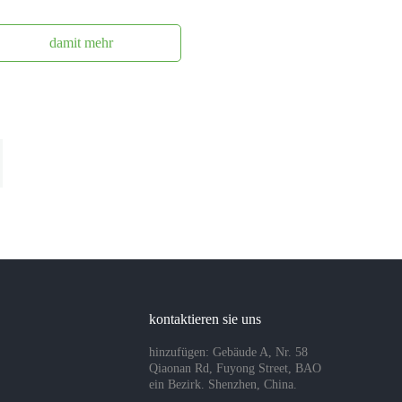
damit mehr
kontaktieren sie uns
hinzufügen: Gebäude A, Nr. 58
Qiaonan Rd, Fuyong Street, BAO
ein Bezirk. Shenzhen, China.