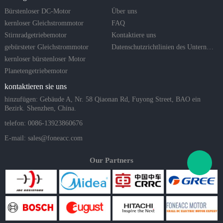
Bürstenloser DC-Motor
Über uns
kernloser Gleichstrommotor
FAQ
Stirnradgetriebemotor
Kontaktiere uns
gebürsteter Gleichstrommotor
Datenschutzrichtlinien des Unternehmens
kernloser bürstenloser Motor
Planetengetriebemotor
kontaktieren sie uns
hinzufügen: Gebäude A, Nr. 58 Qiaonan Rd, Fuyong Street, BAO ein
Bezirk. Shenzhen, China.
telefon: 0086-13923860676
E-mail:
sales@foneacc.com
Our Partners