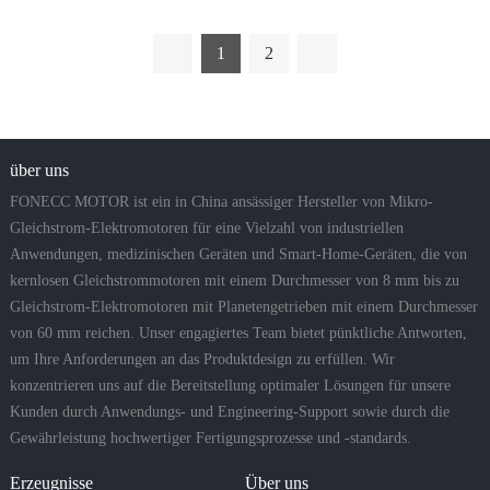
1
2
über uns
FONECC MOTOR ist ein in China ansässiger Hersteller von Mikro-
Gleichstrom-Elektromotoren für eine Vielzahl von industriellen
Anwendungen, medizinischen Geräten und Smart-Home-Geräten, die von
kernlosen Gleichstrommotoren mit einem Durchmesser von 8 mm bis zu
Gleichstrom-Elektromotoren mit Planetengetrieben mit einem Durchmesser
von 60 mm reichen. Unser engagiertes Team bietet pünktliche Antworten,
um Ihre Anforderungen an das Produktdesign zu erfüllen. Wir
konzentrieren uns auf die Bereitstellung optimaler Lösungen für unsere
Kunden durch Anwendungs- und Engineering-Support sowie durch die
Gewährleistung hochwertiger Fertigungsprozesse und -standards.
Erzeugnisse
Über uns