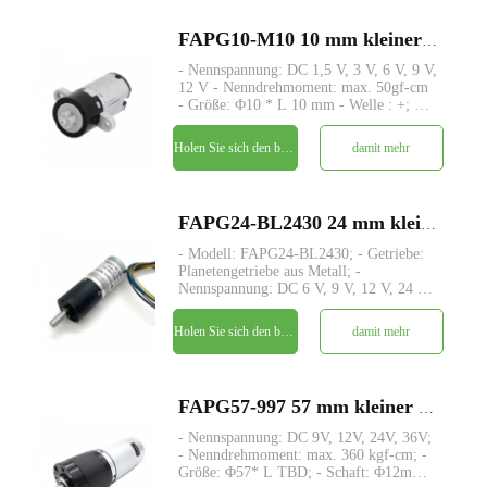
FAPG10-M10 10 mm kleiner Kunststoff-Planetengetriebe-DC-Elektromotor
- Nennspannung: DC 1,5 V, 3 V, 6 V, 9 V,
12 V - Nenndrehmoment: max. 50gf-cm
- Größe: Φ10 * L 10 mm - Welle : +; D-
Schnitt; Ritzel - Encoder: Magnetischer
Encoder - MOQ: 500 Stk
Holen Sie sich den besten Preis
damit mehr
FAPG24-BL2430 24 mm kleiner Metallplanetengetriebe-DC-Elektromotor
- Modell: FAPG24-BL2430; - Getriebe:
Planetengetriebe aus Metall; -
Nennspannung: DC 6 V, 9 V, 12 V, 24 V,
36 V; - Nenndrehmoment: max. 15 kgf-
cm; - Größe: Φ24* L TBD; - Welle:
Holen Sie sich den besten Preis
damit mehr
konzentrische Antriebswelle, Φ6 mm D-
Schnitt 0,5 mm, kundenspezifisch; -
FAPG57-997 57 mm kleiner Metallplanetengetriebe-DC-Elektromotor
- Nennspannung: DC 9V, 12V, 24V, 36V;
- Nenndrehmoment: max. 360 kgf-cm; -
Größe: Φ57* L TBD; - Schaft: Φ12mm