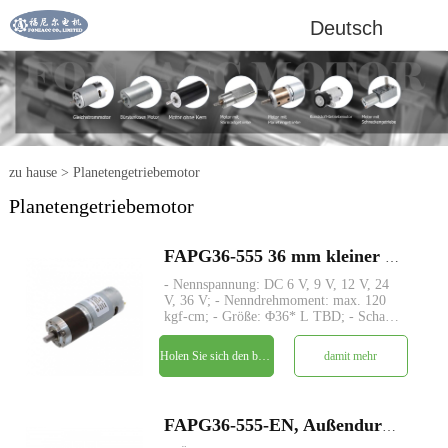
Deutsch
zu hause
>
Planetengetriebemotor
Planetengetriebemotor
FAPG36-555 36 mm kleiner Metallplanetengetriebe-DC-Elektromotor
- Nennspannung: DC 6 V, 9 V, 12 V, 24
V, 36 V; - Nenndrehmoment: max. 120
kgf-cm; - Größe: Φ36* L TBD; - Schaft:
Φ8mm D-Schnitt 1mm; - Encoder:
Magnetischer Encoder; - MOQ: 500 Stk
Holen Sie sich den besten Preis
damit mehr
FAPG36-555-EN, Außendurchmesser 36 mm Planetengetriebe-Permanentmagnet-Gleichstrommotor mit magnetischem Encoder