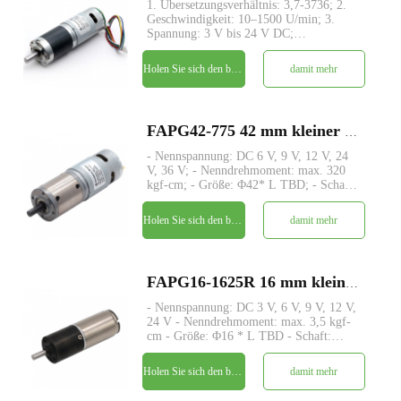
1. Übersetzungsverhältnis: 3,7-3736; 2.
Geschwindigkeit: 10–1500 U/min; 3.
Spannung: 3 V bis 24 V DC;
4.Ausgangsdrehmoment: von
5kg.cm~150kg.cm; 5.
Holen Sie sich den besten Preis
damit mehr
Planetengetriebestruktur mit
konzentrischer Antriebswelle; 6. Großes
Drehmoment und geringe Geräuschen
FAPG42-775 42 mm kleiner Metallplanetengetriebe-DC-Elektromotor
- Nennspannung: DC 6 V, 9 V, 12 V, 24
V, 36 V; - Nenndrehmoment: max. 320
kgf-cm; - Größe: Φ42* L TBD; - Schaft:
Φ8mm D-Schnitt 1mm; - Encoder:
Magnetischer/optischer Encoder; - MOQ:
Holen Sie sich den besten Preis
damit mehr
500 Stk
FAPG16-1625R 16 mm kleiner Metallplanetengetriebe-DC-Elektromotor
- Nennspannung: DC 3 V, 6 V, 9 V, 12 V,
24 V - Nenndrehmoment: max. 3,5 kgf-
cm - Größe: Φ16 * L TBD - Schaft:
Φ3mm D-Schnitt 0,5mm - Encoder:
Magnetischer Encoder - MOQ: 500 Stk
Holen Sie sich den besten Preis
damit mehr