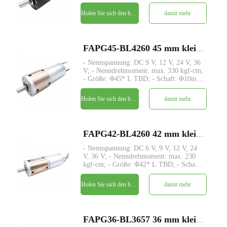
D-Schnitt 4mm, kundenspezifisch; -
Encoder: Magnetischer Encoder; - MOQ:
Holen Sie sich den besten Preis
damit mehr
500 Stück
FAPG45-BL4260 45 mm kleiner Metallplanetengetriebe-DC-Elektromotor
- Nennspannung: DC 9 V, 12 V, 24 V, 36
V; - Nenndrehmoment: max. 330 kgf-cm;
- Größe: Φ45* L TBD; - Schaft: Φ10mm
D-Schnitt 2mm; - Steuerung: Eingebaute
Treiberplatine mit Hallsensoren; - MOQ:
Holen Sie sich den besten Preis
damit mehr
500 Stk
FAPG42-BL4260 42 mm kleiner Metallplanetengetriebe-DC-Elektromotor
- Nennspannung: DC 6 V, 9 V, 12 V, 24
V, 36 V; - Nenndrehmoment: max. 230
kgf-cm; - Größe: Φ42* L TBD; - Schaft:
Φ8mm D-Schnitt 1mm; - Steuerung:
Eingebaute Treiberplatine mit
Holen Sie sich den besten Preis
damit mehr
Hallsensoren; - MOQ: 500 Stk
FAPG36-BL3657 36 mm kleiner Metallplanetengetriebe-DC-Elektromotor