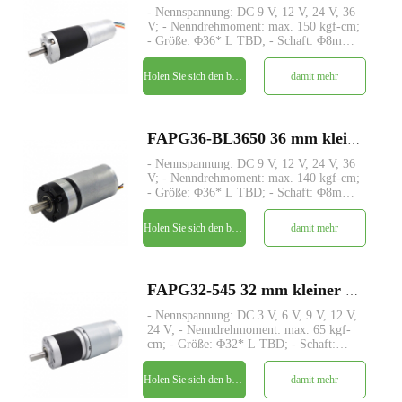
- Nennspannung: DC 9 V, 12 V, 24 V, 36
V; - Nenndrehmoment: max. 150 kgf-cm;
- Größe: Φ36* L TBD; - Schaft: Φ8mm
D-Schnitt 1mm; - Steuerung: Eingebauter
Treiber / W-Hallsensor; - MOQ: 500 Stk
Holen Sie sich den besten Preis
damit mehr
FAPG36-BL3650 36 mm kleiner Metallplanetengetriebe-DC-Elektromotor
- Nennspannung: DC 9 V, 12 V, 24 V, 36
V; - Nenndrehmoment: max. 140 kgf-cm;
- Größe: Φ36* L TBD; - Schaft: Φ8mm
D-Schnitt 1mm; - Steuerung: Eingebaute
Treiberplatine mit Hallsensoren; - MOQ:
Holen Sie sich den besten Preis
damit mehr
500 Stk
FAPG32-545 32 mm kleiner Metallplanetengetriebe-DC-Elektromotor
- Nennspannung: DC 3 V, 6 V, 9 V, 12 V,
24 V; - Nenndrehmoment: max. 65 kgf-
cm; - Größe: Φ32* L TBD; - Schaft:
Φ6mm D-Schnitt 1mm; - Encoder:
Magnetischer Encoder; - MOQ: 500 Stk
Holen Sie sich den besten Preis
damit mehr