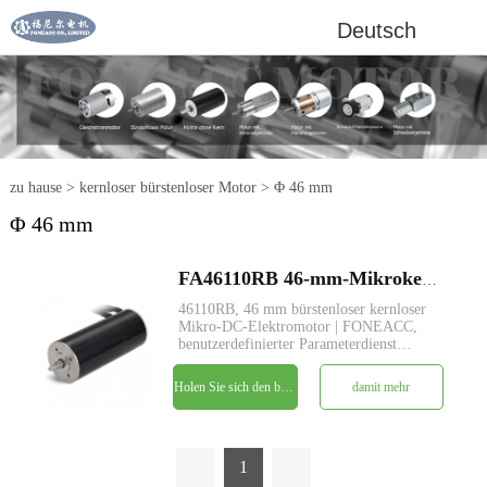
Deutsch
zu hause
>
kernloser bürstenloser Motor
>
Φ 46 mm
Φ 46 mm
FA46110RB 46-mm-Mikrokernloser bürstenloser Gleichstrom-Elektromotor
46110RB, 46 mm bürstenloser kernloser
Mikro-DC-Elektromotor | FONEACC,
benutzerdefinierter Parameterdienst
verfügbar.
Holen Sie sich den besten Preis
damit mehr
1