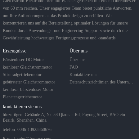
Gleichstrom-Elektromotoren mit Planetengetrieben mit einem Durchmesser
von 60 mm reichen. Unser engagiertes Team bietet pünktliche Antworten,
um Ihre Anforderungen an das Produktdesign zu erfüllen. Wir
konzentrieren uns auf die Bereitstellung optimaler Lösungen für unsere
Kunden durch Anwendungs- und Engineering-Support sowie durch die
Gewährleistung hochwertiger Fertigungsprozesse und -standards.
Erzeugnisse
Über uns
Bürstenloser DC-Motor
Über uns
kernloser Gleichstrommotor
FAQ
Stirnradgetriebemotor
Kontaktiere uns
gebürsteter Gleichstrommotor
Datenschutzrichtlinien des Unternehmens
kernloser bürstenloser Motor
Planetengetriebemotor
kontaktieren sie uns
hinzufügen: Gebäude A, Nr. 58 Qiaonan Rd, Fuyong Street, BAO ein
Bezirk. Shenzhen, China.
telefon: 0086-13923860676
E-mail:
sales@foneacc.com