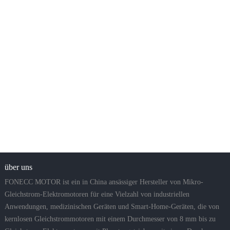
über uns
FONECC MOTOR ist ein in China ansässiger Hersteller von Mikro-
Gleichstrom-Elektromotoren für eine Vielzahl von industriellen
Anwendungen, medizinischen Geräten und Smart-Home-Geräten, die von
kernlosen Gleichstrommotoren mit einem Durchmesser von 8 mm bis zu