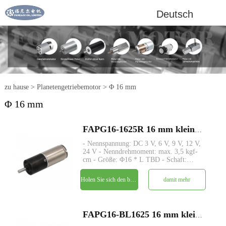
Deutsch
zu hause
>
Planetengetriebemotor
>
Φ 16 mm
Φ 16 mm
FAPG16-1625R 16 mm kleiner Metallplanetengetriebe-DC-Elektromotor
- Nennspannung: DC 3 V, 6 V, 9 V, 12 V,
24 V - Nenndrehmoment: max. 3,5 kgf-
cm - Größe: Φ16 * L TBD - Schaft:
Φ3mm D-Schnitt 0,5mm - Encoder:
Magnetischer Encoder - MOQ: 500 Stk
Holen Sie sich den besten Preis
damit mehr
FAPG16-BL1625 16 mm kleiner Metallplanetengetriebe-DC-Elektromotor