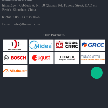
hinzufügen: Gebäude A, Nr. 58 Qiaonan Rd, Fuyong Street, BAO ein
Bezirk. Shenzhen, China.
telefon: 0086-13923860676
E-mail:
sales@foneacc.com
Our Partners