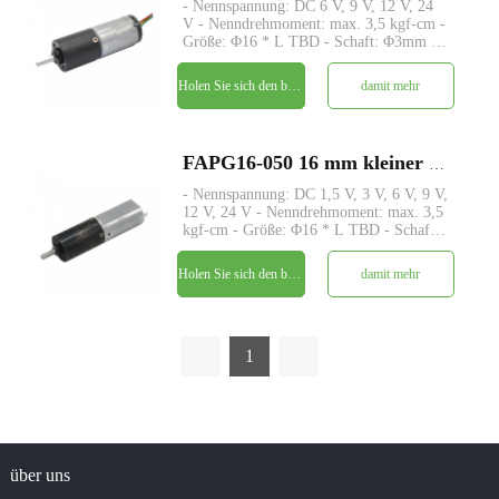
- Nennspannung: DC 6 V, 9 V, 12 V, 24
V - Nenndrehmoment: max. 3,5 kgf-cm -
Größe: Φ16 * L TBD - Schaft: Φ3mm D-
Schnitt 0,5mm - Steuerung: Eingebaute
Treiberplatine mit Hallsensor - MOQ:
Holen Sie sich den besten Preis
damit mehr
500 Stk
FAPG16-050 16 mm kleiner Metallplanetengetriebe-DC-Elektromotor
- Nennspannung: DC 1,5 V, 3 V, 6 V, 9 V,
12 V, 24 V - Nenndrehmoment: max. 3,5
kgf-cm - Größe: Φ16 * L TBD - Schaft:
Φ3mm D-Schnitt 0,5mm - Encoder:
Magnetischer Encoder - MOQ: 500 Stk
Holen Sie sich den besten Preis
damit mehr
1
über uns