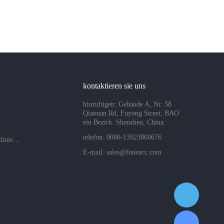
kontaktieren sie uns
hinzufügen: Gebäude A, Nr. 58
Qiaonan Rd, Fuyong Street, BAO
ein Bezirk. Shenzhen, China.
telefon: 0086-13923860676
Datenschutzrichtlinien des Unternehmens
E-mail:
sales@foneacc.com