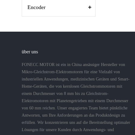
Encoder
über uns
FONECC MOTOR ist ein in China ansässiger Hersteller von
Mikro-Gleichstrom-Elektromotoren für eine Vielzahl von
industriellen Anwendungen, medizinischen Geräten und Smart-
Home-Geräten, die von kernlosen Gleichstrommotoren mit
einem Durchmesser von 8 mm bis zu Gleichstrom-
Elektromotoren mit Planetengetrieben mit einem Durchmesser
von 60 mm reichen. Unser engagiertes Team bietet pünktliche
Antworten, um Ihre Anforderungen an das Produktdesign zu
erfüllen. Wir konzentrieren uns auf die Bereitstellung optimaler
Lösungen für unsere Kunden durch Anwendungs- und