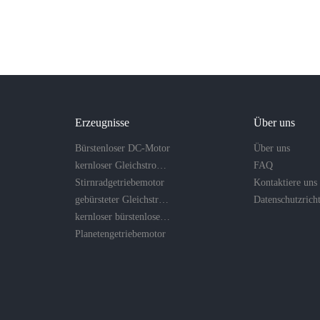
Erzeugnisse
Über uns
Bürstenloser DC-Motor
Über uns
kernloser Gleichstrommotor
FAQ
Stirnradgetriebemotor
Kontaktiere uns
gebürsteter Gleichstrommotor
kernloser bürstenloser Motor
Planetengetriebemotor