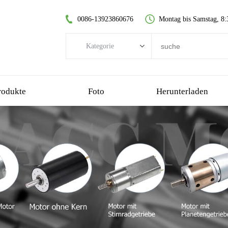
0086-13923860676
Montag bis Samstag, 8:
Kategorie
Kategorie
Bürstenloser DC-Motor
rodukte
Foto
Herunterladen
kernloser Gleichstrommotor
Stirnradgetriebemotor
gebürsteter Gleichstrommotor
kernloser bürstenloser Motor
Planetengetriebemotor
Kunststoff-Getriebemotor
Schneckengetriebemotor