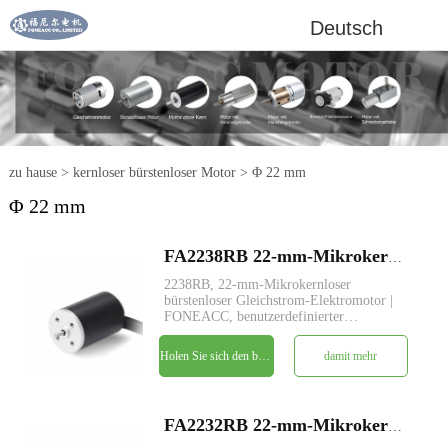
Deutsch
zu hause
>
kernloser bürstenloser Motor
>
Φ 22 mm
Φ 22 mm
FA2238RB 22-mm-Mikrokernloser bürstenloser Gleichstrom-Elektromotor
2238RB, 22-mm-Mikrokernloser
bürstenloser Gleichstrom-Elektromotor |
FONEACC, benutzerdefinierter
Parameterdienst verfügbar.
Holen Sie sich den besten Preis
damit mehr
FA2232RB 22-mm-Mikrokernloser bürstenloser Gleichstrom-Elektromotor