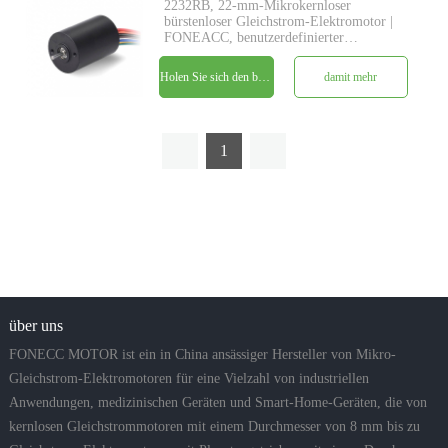
2232RB, 22-mm-Mikrokernloser
bürstenloser Gleichstrom-Elektromotor |
FONEACC, benutzerdefinierter
Parameterdienst verfügbar.
Holen Sie sich den besten Preis
damit mehr
1
über uns
FONECC MOTOR ist ein in China ansässiger Hersteller von Mikro-
Gleichstrom-Elektromotoren für eine Vielzahl von industriellen
Anwendungen, medizinischen Geräten und Smart-Home-Geräten, die von
kernlosen Gleichstrommotoren mit einem Durchmesser von 8 mm bis zu