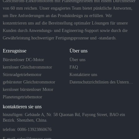
Gleichstrom-Elektromotoren mit Planetengetrieben mit einem Durchmesser
von 60 mm reichen. Unser engagiertes Team bietet pünktliche Antworten,
um Ihre Anforderungen an das Produktdesign zu erfüllen. Wir
konzentrieren uns auf die Bereitstellung optimaler Lösungen für unsere
Kunden durch Anwendungs- und Engineering-Support sowie durch die
Gewährleistung hochwertiger Fertigungsprozesse und -standards.
Erzeugnisse
Über uns
Bürstenloser DC-Motor
Über uns
kernloser Gleichstrommotor
FAQ
Stirnradgetriebemotor
Kontaktiere uns
gebürsteter Gleichstrommotor
Datenschutzrichtlinien des Unternehmens
kernloser bürstenloser Motor
Planetengetriebemotor
kontaktieren sie uns
hinzufügen: Gebäude A, Nr. 58 Qiaonan Rd, Fuyong Street, BAO ein
Bezirk. Shenzhen, China.
telefon: 0086-13923860676
E-mail:
sales@foneacc.com