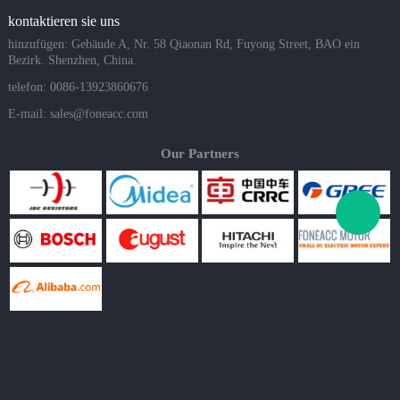
kontaktieren sie uns
hinzufügen: Gebäude A, Nr. 58 Qiaonan Rd, Fuyong Street, BAO ein
Bezirk. Shenzhen, China.
telefon: 0086-13923860676
E-mail:
sales@foneacc.com
Our Partners