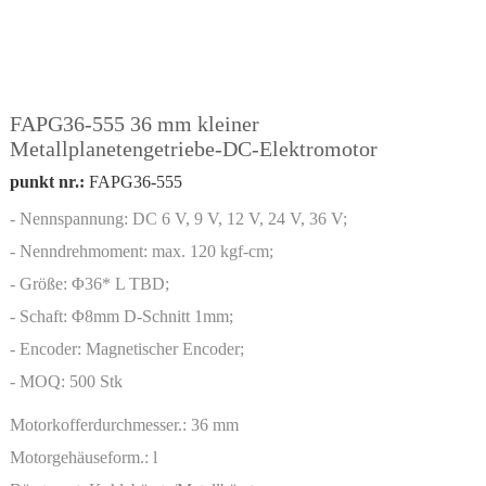
FAPG36-555 36 mm kleiner
Metallplanetengetriebe-DC-Elektromotor
punkt nr.:
FAPG36-555
- Nennspannung: DC 6 V, 9 V, 12 V, 24 V, 36 V;
- Nenndrehmoment: max. 120 kgf-cm;
- Größe: Φ36* L TBD;
- Schaft: Φ8mm D-Schnitt 1mm;
- Encoder: Magnetischer Encoder;
- MOQ: 500 Stk
Motorkofferdurchmesser.:
36 mm
Motorgehäuseform.:
l