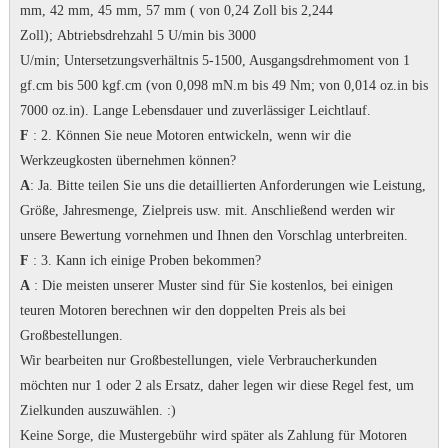
mm, 42 mm, 45 mm, 57 mm ( von 0,24 Zoll bis 2,244
Zoll);
Abtriebsdrehzahl 5 U/min bis 3000
U/min;
Untersetzungsverhältnis 5-1500, Ausgangsdrehmoment von 1
gf.cm bis 500 kgf.cm (von 0,098 mN.m bis 49 Nm; von 0,014 oz.in bis
7000 oz.in).
Lange Lebensdauer und zuverlässiger Leichtlauf.
F
: 2. Können Sie neue Motoren entwickeln, wenn wir die
Werkzeugkosten übernehmen können?
A
: Ja.
Bitte teilen Sie uns die detaillierten Anforderungen wie Leistung,
Größe, Jahresmenge, Zielpreis usw. mit. Anschließend werden wir
unsere Bewertung vornehmen und Ihnen den Vorschlag unterbreiten.
F
: 3. Kann ich einige Proben bekommen?
A
: Die meisten unserer Muster sind für Sie kostenlos, bei einigen
teuren Motoren berechnen wir den doppelten Preis als bei
Großbestellungen.
Wir bearbeiten nur Großbestellungen, viele Verbraucherkunden
möchten nur 1 oder 2 als Ersatz, daher legen wir diese Regel fest, um
Zielkunden auszuwählen.
:)
Keine Sorge, die Mustergebühr wird später als Zahlung für Motoren