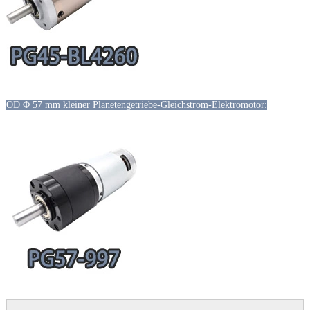
OD Φ 57 mm kleiner Planetengetriebe-Gleichstrom-Elektromotor: