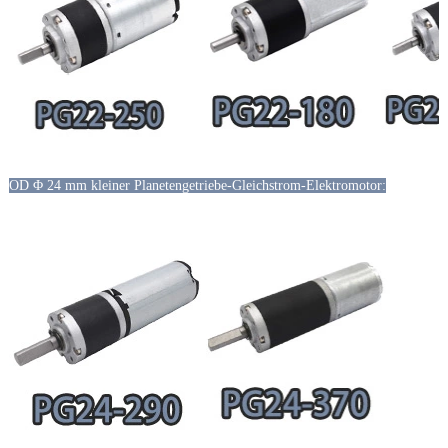
OD Φ 24 mm kleiner Planetengetriebe-Gleichstrom-Elektromotor: