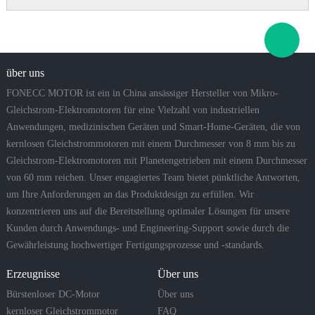
über uns
FONECC MOTOR ist ein in China ansässiger Hersteller von Mikro-
Gleichstrom-Elektromotoren für eine Vielzahl von industriellen
Anwendungen, medizinischen Geräten und Smart-Home-Geräten, die von
kernlosen Gleichstrommotoren mit einem Durchmesser von 8 mm bis zu
Gleichstrom-Elektromotoren mit Planetengetrieben mit einem Durchmesser
von 60 mm reichen. Unser engagiertes Team bietet pünktliche Antworten,
um Ihre Anforderungen an das Produktdesign zu erfüllen. Wir
konzentrieren uns auf die Bereitstellung optimaler Lösungen für unsere
Kunden durch Anwendungs- und Engineering-Support sowie durch die
Gewährleistung hochwertiger Fertigungsprozesse und -standards.
Erzeugnisse
Über uns
Bürstenloser DC-Motor
Über uns
kernloser Gleichstrommotor
FAQ