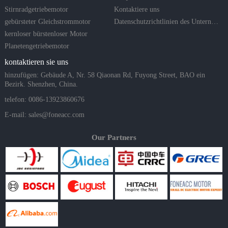
Stirnradgetriebemotor
Kontaktiere uns
gebürsteter Gleichstrommotor
Datenschutzrichtlinien des Unternehmens
kernloser bürstenloser Motor
Planetengetriebemotor
kontaktieren sie uns
hinzufügen: Gebäude A, Nr. 58 Qiaonan Rd, Fuyong Street, BAO ein
Bezirk. Shenzhen, China.
telefon: 0086-13923860676
E-mail:
sales@foneacc.com
Our Partners