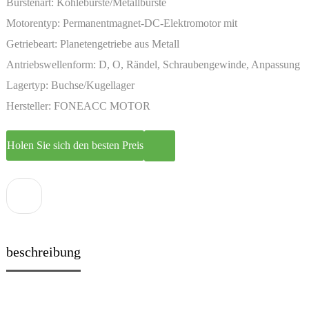
Bürstenart:
Kohlebürste/Metallbürste
Motorentyp:
Permanentmagnet-DC-Elektromotor mit
Miniaturgetriebe
Getriebeart:
Planetengetriebe aus Metall
Antriebswellenform:
D, O, Rändel, Schraubengewinde, Anpassung
Lagertyp:
Buchse/Kugellager
Hersteller:
FONEACC MOTOR
Holen Sie sich den besten Preis
beschreibung