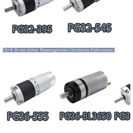
OD Φ 36 mm kleiner Planetengetriebe-Gleichstrom-Elektromotor: