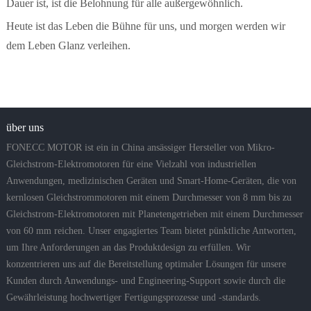
Dauer ist, ist die Belohnung für alle außergewöhnlich.
Heute ist das Leben die Bühne für uns, und morgen werden wir
dem Leben Glanz verleihen.
über uns
FONECC MOTOR ist ein in China ansässiger Hersteller von Mikro-
Gleichstrom-Elektromotoren für eine Vielzahl von industriellen
Anwendungen, medizinischen Geräten und Smart-Home-Geräten, die von
kernlosen Gleichstrommotoren mit einem Durchmesser von 8 mm bis zu
Gleichstrom-Elektromotoren mit Planetengetrieben mit einem Durchmesser
von 60 mm reichen. Unser engagiertes Team bietet pünktliche Antworten,
um Ihre Anforderungen an das Produktdesign zu erfüllen. Wir
konzentrieren uns auf die Bereitstellung optimaler Lösungen für unsere
Kunden durch Anwendungs- und Engineering-Support sowie durch die
Gewährleistung hochwertiger Fertigungsprozesse und -standards.