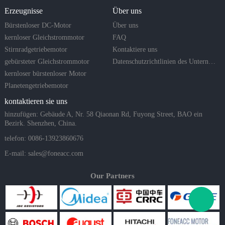
Erzeugnisse
Über uns
Bürstenloser DC-Motor
Über uns
kernloser Gleichstrommotor
FAQ
Stirnradgetriebemotor
Kontaktiere uns
gebürsteter Gleichstrommotor
Datenschutzrichtlinien des Unternehmens
kernloser bürstenloser Motor
Planetengetriebemotor
kontaktieren sie uns
hinzufügen: Gebäude A, Nr. 58 Qiaonan Rd, Fuyong Street, BAO ein
Bezirk. Shenzhen, China.
telefon: 0086-13923860676
E-mail:
sales@foneacc.com
Our Partners