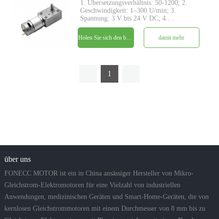
1. Übersetzungsverhältnis: 50-1200; 2.
Geschwindigkeit: 1–300 U/min; 3.
Spannung: 3 V bis 24 V DC; 4.
Ausgangsdrehmoment: von 0,5 kg.cm ~
90kg.cm; 5. Schneckengetriebestruktur
Holen Sie sich den besten Preis
damit mehr
mit rechtwinkliger Antriebswelle; 6.
Großes Drehmoment und geringe Geräusc
1
über uns
FONECC MOTOR ist ein in China ansässiger Hersteller von Mikro-
Gleichstrom-Elektromotoren für eine Vielzahl von industriellen
Anwendungen, medizinischen Geräten und Smart-Home-Geräten, die von
kernlosen Gleichstrommotoren mit einem Durchmesser von 8 mm bis zu