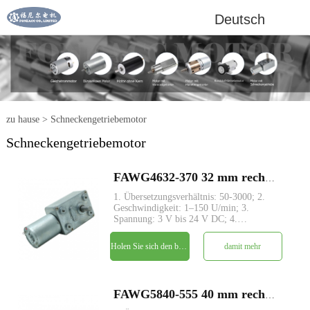
Deutsch
zu hause
>
Schneckengetriebemotor
Schneckengetriebemotor
FAWG4632-370 32 mm rechtwinkliger Schneckengetriebe-Untersetzungs-DC-Elektromotor
1. Übersetzungsverhältnis: 50-3000; 2.
Geschwindigkeit: 1–150 U/min; 3.
Spannung: 3 V bis 24 V DC; 4.
Ausgangsdrehmoment: von 0,5 kg.cm ~
45kg.cm; 5. Schneckengetriebestruktur
Holen Sie sich den besten Preis
damit mehr
mit rechtwinkliger Antriebswelle; 6.
Großes Drehmoment und geringe Geräusc
FAWG5840-555 40 mm rechtwinkliger Schneckengetriebe-Untersetzungs-DC-Elektromotor