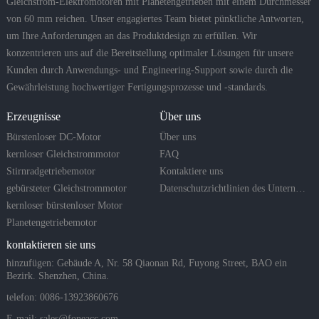
Gleichstrom-Elektromotoren mit Planetengetrieben mit einem Durchmesser
von 60 mm reichen. Unser engagiertes Team bietet pünktliche Antworten,
um Ihre Anforderungen an das Produktdesign zu erfüllen. Wir
konzentrieren uns auf die Bereitstellung optimaler Lösungen für unsere
Kunden durch Anwendungs- und Engineering-Support sowie durch die
Gewährleistung hochwertiger Fertigungsprozesse und -standards.
Erzeugnisse
Über uns
Bürstenloser DC-Motor
Über uns
kernloser Gleichstrommotor
FAQ
Stirnradgetriebemotor
Kontaktiere uns
gebürsteter Gleichstrommotor
Datenschutzrichtlinien des Unternehmens
kernloser bürstenloser Motor
Planetengetriebemotor
kontaktieren sie uns
hinzufügen: Gebäude A, Nr. 58 Qiaonan Rd, Fuyong Street, BAO ein
Bezirk. Shenzhen, China.
telefon: 0086-13923860676
E-mail:
sales@foneacc.com