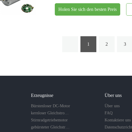
Holen Sie sich den besten Preis
1
2
3
Erzeugnisse
Über uns
Bürstenloser DC-Motor
Über uns
kernloser Gleichstrommotor
FAQ
Stirnradgetriebemotor
Kontaktiere uns
gebürsteter Gleichstrommotor