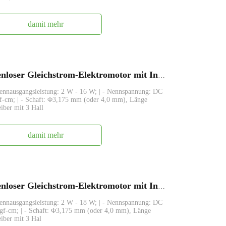
damit mehr
FABL3626, 36 mm kleiner bürstenloser Gleichstrom-Elektromotor mit Innenrotor
Nennausgangsleistung: 2 W - 16 W; | - Nennspannung: DC
gf-cm; | - Schaft: Φ3,175 mm (oder 4,0 mm), Länge
eiber mit 3 Hall
damit mehr
FABL3630, 36 mm kleiner bürstenloser Gleichstrom-Elektromotor mit Innenrotor
Nennausgangsleistung: 2 W - 18 W; | - Nennspannung: DC
 gf-cm; | - Schaft: Φ3,175 mm (oder 4,0 mm), Länge
eiber mit 3 Hal