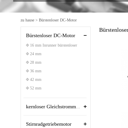
zu hause
>
Bürstenloser DC-Motor
Bürstenlos
Bürstenloser DC-Motor
Φ 16 mm Inrunner bürstenloser
Gleichstrom-Elektromotor mit
Φ 24 mm
Treiber
Φ 28 mm
Φ 36 mm
Φ 42 mm
Φ 52 mm
kernloser Gleichstrommotor
Stirnradgetriebemotor