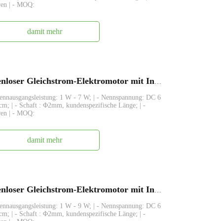
ren | - MOQ:
damit mehr
FABL2418, 24 mm kleiner bürstenloser Gleichstrom-Elektromotor mit Innenrotor
Nennausgangsleistung: 1 W - 7 W; | - Nennspannung: DC 6
cm; | - Schaft : Φ2mm, kundenspezifische Länge; | -
ren | - MOQ:
damit mehr
FABL2430, 24 mm kleiner bürstenloser Gleichstrom-Elektromotor mit Innenrotor
Nennausgangsleistung: 1 W - 9 W; | - Nennspannung: DC 6
cm; | - Schaft : Φ2mm, kundenspezifische Länge; | -