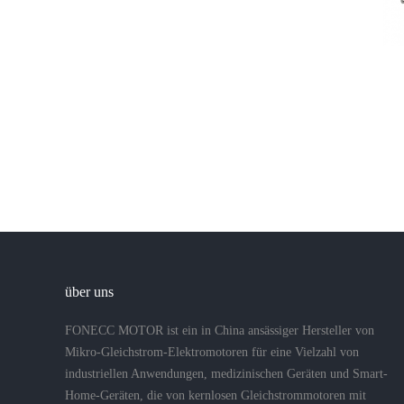
über uns
FONECC MOTOR ist ein in China ansässiger Hersteller von
Mikro-Gleichstrom-Elektromotoren für eine Vielzahl von
industriellen Anwendungen, medizinischen Geräten und Smart-
Home-Geräten, die von kernlosen Gleichstrommotoren mit