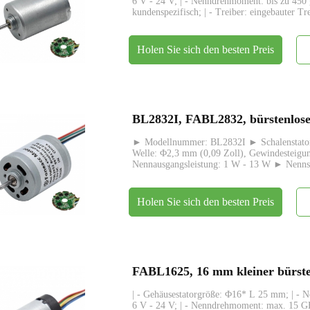
6 V - 24 V; | - Nenndrehmoment: bis zu 450
kundenspezifisch; | - Treiber: eingebauter Tr
Holen Sie sich den besten Preis
► Modellnummer: BL2832I ► Schalenstator
Welle: Φ2,3 mm (0,09 Zoll), Gewindesteigu
Nennausgangsleistung: 1 W - 13 W ► Nenn
Holen Sie sich den besten Preis
| - Gehäusestatorgröße: Φ16* L 25 mm; | - 
6 V - 24 V; | - Nenndrehmoment: max. 15 GF