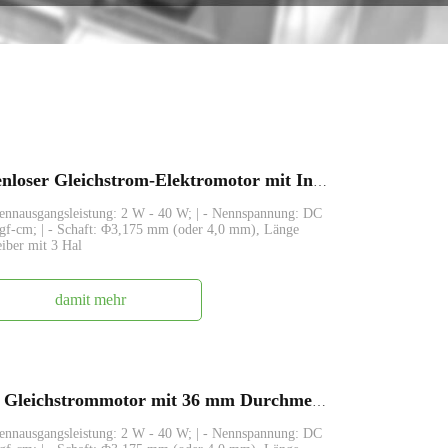
FABL3650, 36 mm kleiner bürstenloser Gleichstrom-Elektromotor mit Innenrotor
Nennausgangsleistung: 2 W - 40 W; | - Nennspannung: DC
 gf-cm; | - Schaft: Φ3,175 mm (oder 4,0 mm), Länge
eiber mit 3 Hal
damit mehr
FABL3650 B3650M Bürstenloser Gleichstrommotor mit 36 mm Durchmesser und innenliegendem Rotor
Nennausgangsleistung: 2 W - 40 W; | - Nennspannung: DC