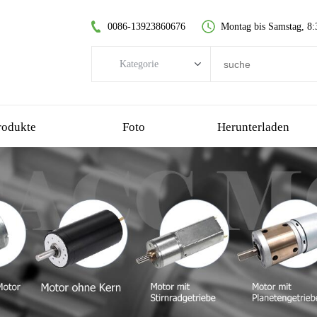
0086-13923860676
Montag bis Samstag, 8:
Kategorie
Kategorie
Bürstenloser DC-Motor
rodukte
Foto
Herunterladen
kernloser Gleichstrommotor
Stirnradgetriebemotor
gebürsteter Gleichstrommotor
kernloser bürstenloser Motor
Planetengetriebemotor
Kunststoff-Getriebemotor
Schneckengetriebemotor