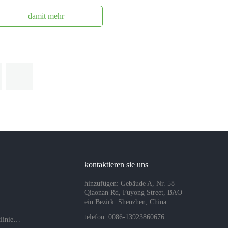
damit mehr
kontaktieren sie uns
hinzufügen: Gebäude A, Nr. 58
Qiaonan Rd, Fuyong Street, BAO
ein Bezirk. Shenzhen, China.
telefon: 0086-13923860676
Datenschutzrichtlinien des Unternehmens