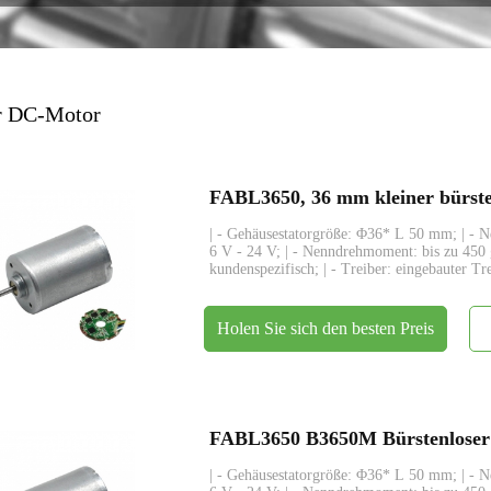
Encoder
er DC-Motor
| - Gehäusestatorgröße: Φ36* L 50 mm; | - 
6 V - 24 V; | - Nenndrehmoment: bis zu 450
kundenspezifisch; | - Treiber: eingebauter Tr
Holen Sie sich den besten Preis
| - Gehäusestatorgröße: Φ36* L 50 mm; | - 