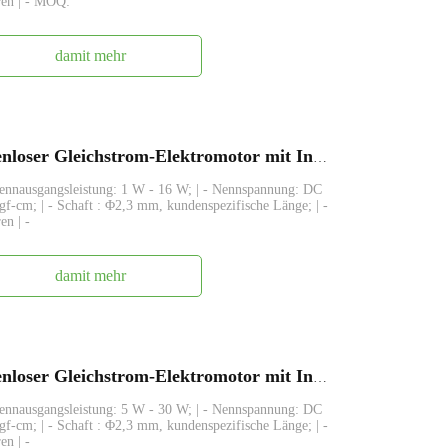
ren | - MOQ:
damit mehr
FABL2838, 28 mm kleiner bürstenloser Gleichstrom-Elektromotor mit Innenrotor
Nennausgangsleistung: 1 W - 16 W; | - Nennspannung: DC
gf-cm; | - Schaft : Φ2,3 mm, kundenspezifische Länge; | -
en | -
damit mehr
FABL2847, 28 mm kleiner bürstenloser Gleichstrom-Elektromotor mit Innenrotor
Nennausgangsleistung: 5 W - 30 W; | - Nennspannung: DC
gf-cm; | - Schaft : Φ2,3 mm, kundenspezifische Länge; | -
en | -