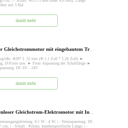
 gf-cm; | - Schaft: Φ3,175 mm (oder 4,0 mm), Länge
eiber mit 3 Hal
damit mehr
BL2832I, FABL2832, bürstenloser Gleichstrommotor mit eingebautem Treiber
größe: Φ28* L 32 mm (Φ 1,1 Zoll * 1,26 Zoll) ►
ng, D-Form usw. ► Freie Anpassung der Schaftlänge ►
spannung: DC 6V - 24V
damit mehr
FABL1625, 16 mm kleiner bürstenloser Gleichstrom-Elektromotor mit Innenrotor
Nennausgangsleistung: 0,1 W - 4 W; | - Nennspannung: DC
-cm; | - Schaft : Φ2mm, kundenspezifische Länge; | -